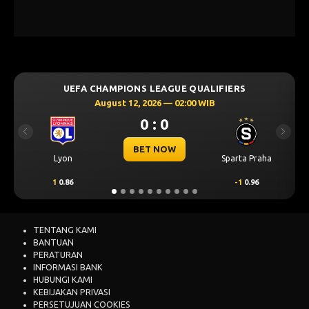
GUE QUALIFIERS
UEFA CHAMPIONS LEAGUE Q
— 02:00 WIB
August 12, 2026 — 01:3
0
0 : 0
Previous
Next
OW
BET NOW
Sparta Praha
SK Sturm Graz
-1
0.96
-0.5
0.95
TENTANG KAMI
BANTUAN
PERATURAN
INFORMASI BANK
HUBUNGI KAMI
KEBIJAKAN PRIVASI
PERSETUJUAN COOKIES