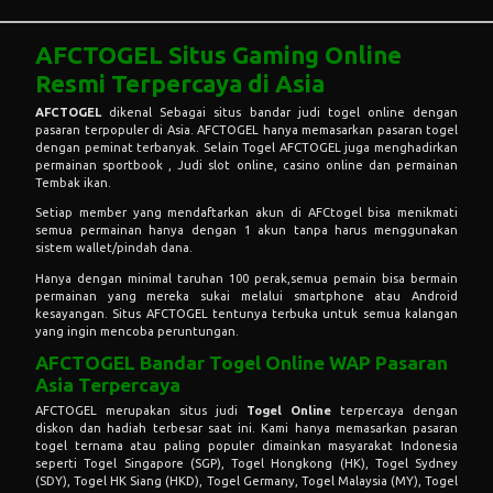
AFCTOGEL Situs Gaming Online
Resmi Terpercaya di Asia
AFCTOGEL
dikenal Sebagai situs bandar judi togel online dengan
pasaran terpopuler di Asia. AFCTOGEL hanya memasarkan pasaran togel
dengan peminat terbanyak. Selain Togel AFCTOGEL juga menghadirkan
permainan sportbook , Judi slot online, casino online dan permainan
Tembak ikan.
Setiap member yang mendaftarkan akun di AFCtogel bisa menikmati
semua permainan hanya dengan 1 akun tanpa harus menggunakan
sistem wallet/pindah dana.
Hanya dengan minimal taruhan 100 perak,semua pemain bisa bermain
permainan yang mereka sukai melalui smartphone atau Android
kesayangan. Situs AFCTOGEL tentunya terbuka untuk semua kalangan
yang ingin mencoba peruntungan.
AFCTOGEL Bandar Togel Online WAP Pasaran
Asia Terpercaya
AFCTOGEL merupakan situs judi
Togel Online
terpercaya dengan
diskon dan hadiah terbesar saat ini. Kami hanya memasarkan pasaran
togel ternama atau paling populer dimainkan masyarakat Indonesia
seperti Togel Singapore (SGP), Togel Hongkong (HK), Togel Sydney
(SDY), Togel HK Siang (HKD), Togel Germany, Togel Malaysia (MY), Togel