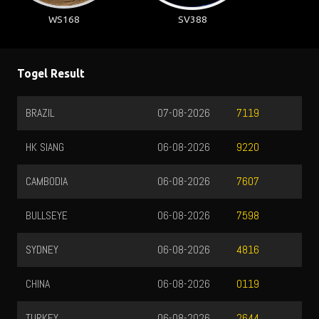
WS168
SV388
Togel Result
BRAZIL
07-08-2026
7119
HK SIANG
06-08-2026
9220
CAMBODIA
06-08-2026
7607
BULLSEYE
06-08-2026
7598
SYDNEY
06-08-2026
4816
CHINA
06-08-2026
0119
TURKEY
06-08-2026
2644