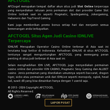
AFCTOGEL
AFCtogel merupakan tempat daftar akun situs judi
Slot Online
terpercaya
yang menyediakan ratusan jenis permainan slot dari provider Game Slot
Online terbaik saat ini seperti Pragmatic, Spadegaming, Jokergaming,
Habanero dan TopTrend Gaming.
Kami juga memberikan promo bonus setiap hari dan menjamin semua
kemenangan anda terbayarkan.
AFCTOGEL Situs Agen Judi Casino IDNLIVE
Terpercaya
IDNLIVE Merupakan Operator Casino Online terbesar di Asia saat ini
terutama bagi bettor di Indonesia. Kehadiran IDNLIVE di situs AFCTOGEL
tentunya sangat menguntungkan AFCTOGEL yang memegang peran
penting di situs judi terbesar di Asia saat ini.
Selain menghadirkan IDN LIVE, AFCTOGEL juga menyediakan permainan
casino online dari provider ION CASINO, Pragmatic Sexy Gaming dan ALLBET
casino. Jenis permainan yang disediakan umumnya seperti baccarat, dragon
tiger, sicbo atau permainan unik dari IDNLive seperti monopoly, oglok, head
tail, suwit dll yang bisa dimainkan hanya dengan 1 userid saja..
© 2015 - 2026 Copyright AFCTOGEL.
All Rights Reserved.
LAPOR PUSAT