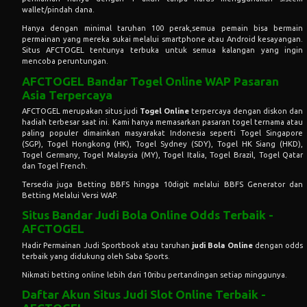
wallet/pindah dana.
Hanya dengan minimal taruhan 100 perak,semua pemain bisa bermain
permainan yang mereka sukai melalui smartphone atau Android kesayangan.
Situs AFCTOGEL tentunya terbuka untuk semua kalangan yang ingin
mencoba peruntungan.
AFCTOGEL Bandar Togel Online WAP Pasaran
Asia Terpercaya
AFCTOGEL merupakan situs judi
Togel Online
terpercaya dengan diskon dan
hadiah terbesar saat ini. Kami hanya memasarkan pasaran togel ternama atau
paling populer dimainkan masyarakat Indonesia seperti Togel Singapore
(SGP), Togel Hongkong (HK), Togel Sydney (SDY), Togel HK Siang (HKD),
Togel Germany, Togel Malaysia (MY), Togel Italia, Togel Brazil, Togel Qatar
dan Togel French.
Tersedia juga Betting BBFS hingga 10digit melalui BBFS Generator dan
Betting Melalui Versi WAP.
Situs Bandar Judi Bola Online Odds Terbaik -
AFCTOGEL
Hadir Permainan Judi Sportbook atau taruhan
judi Bola Online
dengan odds
terbaik yang didukung oleh Saba Sports.
Nikmati betting online lebih dari 10ribu pertandingan setiap minggunya.
Daftar Akun Situs Judi Slot Online Terbaik -