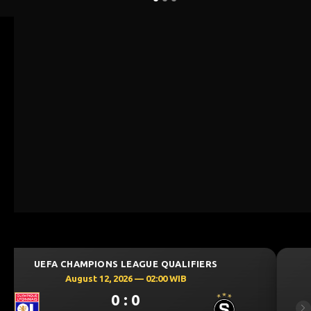
UEFA CHAMPIONS LEAGUE QUALIFIERS
August 12, 2026 — 01:30 WIB
0 : 0
Previous
Ne