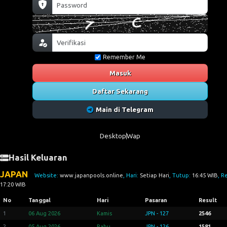
Remember Me
Masuk
Daftar Sekarang
Main di Telegram
Desktop
Wap
Hasil Keluaran
JAPAN
Website:
www.japanpools.online
, Hari:
Setiap Hari
, Tutup:
16:45 WIB
, R
17:20 WIB
No
Tanggal
Hari
Pasaran
Result
1
06 Aug 2026
Kamis
JPN - 127
2546
2
05 Aug 2026
Rabu
JPN - 126
1581