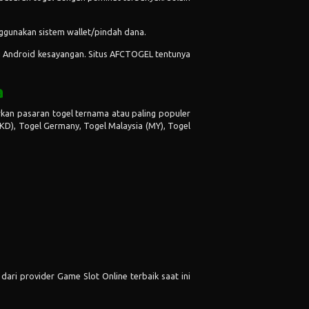
gunakan sistem wallet/pindah dana.
u Android kesayangan. Situs AFCTOGEL tentunya
a
kan pasaran togel ternama atau paling populer
KD), Togel Germany, Togel Malaysia (MY), Togel
ari provider Game Slot Online terbaik saat ini