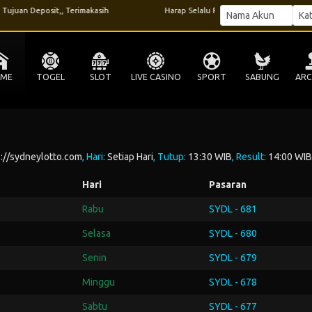
uan Deposit,, Terimakasih
Harap Selalu Perhatikan Rekening Tujuan De
ME
TOGEL
SLOT
LIVE CASINO
SPORT
SABUNG
ARC
s://sydneylotto.com
, Hari:
Setiap Hari
, Tutup:
13:30 WIB
, Result:
14:00 WIB
Hari
Pasaran
Rabu
SYDL - 681
Selasa
SYDL - 680
Senin
SYDL - 679
Minggu
SYDL - 678
Sabtu
SYDL - 677