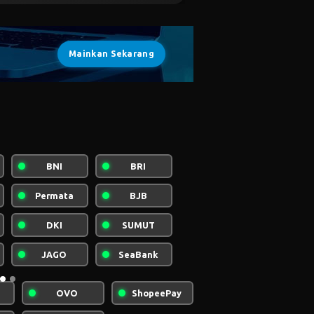
Mainkan Sekarang
BNI
BRI
DBS
NOBU
Permata
BJB
DKI
SUMUT
JAGO
SeaBank
OVO
ShopeePay
Sakuku