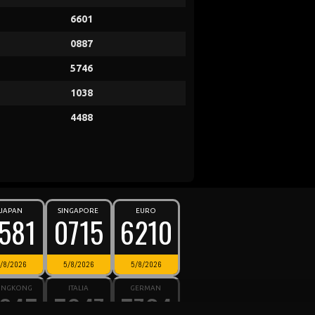
6601
0887
5746
1038
4488
JAPAN
SINGAPORE
EURO
581
0715
6210
/8/2026
5/8/2026
5/8/2026
ONGKONG
ITALIA
GERMAN
245
5047
5764