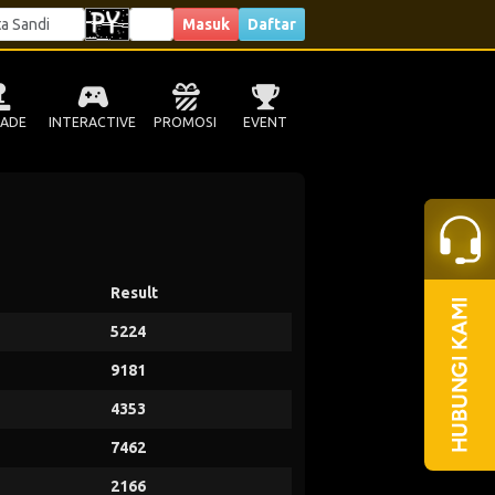
posit,, Terimakasih
Masuk
Daftar
ADE
INTERACTIVE
PROMOSI
EVENT
Result
5224
9181
4353
7462
2166