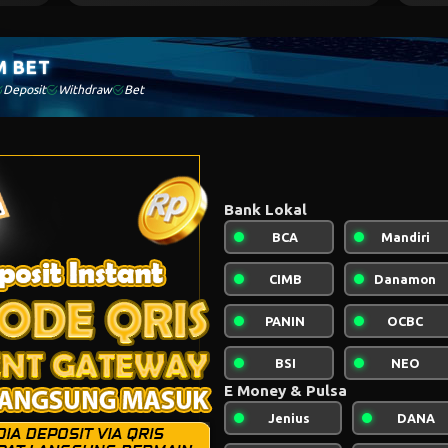
M BET
Deposit
Withdraw
Bet
Bank Lokal
BCA
Mandiri
CIMB
Danamon
PANIN
OCBC
BSI
NEO
E Money & Pulsa
Jenius
DANA
GOPAY
LinkAja